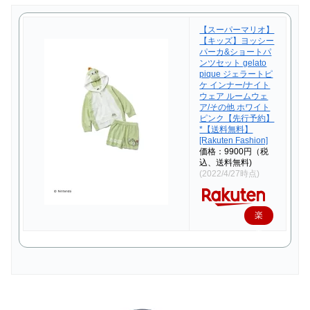
【スーパーマリオ】
【キッズ】ヨッシー
パーカ&ショートパ
ンツセット gelato
pique ジェラートピ
ケ インナー/ナイト
ウェア ルームウェ
ア/その他 ホワイト
ピンク【先行予約】
*【送料無料】
[Rakuten Fashion]
価格：9900円（税
込、送料無料)
(2022/4/27時点)
楽
天
で
購
入