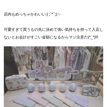
店内もめっちゃかわいい:( ;´꒳`;):✨
可愛すぎて買うもの先に決めて強い気持ちを持って入店し
ないとお会計がすごい金額になるからマジ注意だ(*_*)!!!