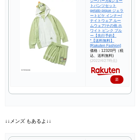
シーパーカ&ショー
トパンツセット
gelato pique ジェラ
ートピケ インナー/
ナイトウェア ルー
ムウェア/その他 ホ
ワイト ピンク ブル
ー【先行予約】
*【送料無料】
[Rakuten Fashion]
価格：12320円（税
込、送料無料)
(2022/4/27時点)
楽
天
で
購
入
↓↓メンズ もあるよ↓↓