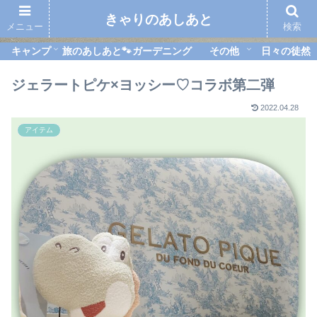
きゃりのあしあと
メニュー
検索
キャンプ
旅のあしあと🐾
ガーデニング
その他
日々の徒然
ジェラートピケ×ヨッシー♡コラボ第二弾
2022.04.28
アイテム