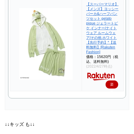
【スーパーマリオ】
【メンズ】ヨッシー
パーカ&ハーフパン
ツセット gelato
pique ジェラートピ
ケ インナー/ナイト
ウェア ルームウェ
ア/その他 ホワイト
【先行予約】*【送
料無料】[Rakuten
Fashion]
価格：15620円（税
込、送料無料)
(2022/4/27時点)
楽
天
で
購
入
↓↓キッズ も↓↓