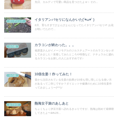
先日、カルディで可愛い商品を見つけたよ☺️✨ その...
イタリアンパセリになんかいた(´◉ω◉` )
ガーデニング
8月、育ちすぎてびよんびよんになってたイタリアンパセリ🌱 お花
が咲いてたので...
カラコンが終わった。。。
その他
福原遥さんがイメージモデルのジルスチュアートのカラコンをレポ
してみました！装着してみたところや特徴など、ナチュラルに盛れ
るカラコンをお探しの人におすすめです♪
10倍生姜！作ってみた！
その他
昔から注目されている生姜の効果が10倍も増し増しになる使い方
があるってご存じですか？ダイエットや健康のために10倍生姜作
ってみましょうー(*^^)ﾉ
熱海女子旅のあしあと
おでかけ
ちょくちょく伊豆方面へ訪れるきゃりですが、熱海は初めて😆満喫
してきたよ〜&#x26...